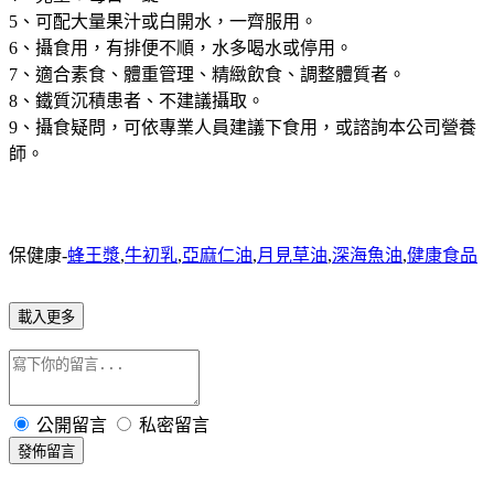
5、可配大量果汁或白開水，一齊服用。
6、攝食用，有排便不順，水多喝水或停用。
7、適合素食、體重管理、精緻飲食、調整體質者。
8、鐵質沉積患者、不建議攝取。
9、攝食疑問，可依專業人員建議下食用，或諮詢本公司營養
師。
保健康-
蜂王漿
,
牛初乳
,
亞麻仁油
,
月見草油
,
深海魚油
,
健康食品
載入更多
公開留言
私密留言
發佈留言