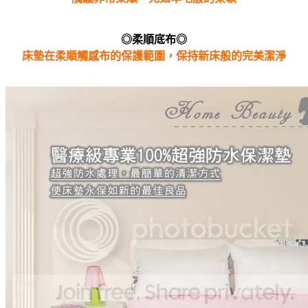
◎柔順底布◎
床墊在柔順觸感布的保護範圍，保持新床般的完美潔淨