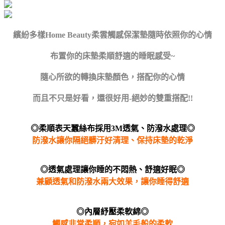
繽紛多樣Home Beauty柔雲觸感保潔墊隨時依照你的心情
布置你的床墊柔順舒適的睡眠感受~
隨心所欲的轉換床墊顏色，搭配你的心情
而且不只是好看，還很好用-絕妙的雙重搭配!!
◎柔順表天蠶絲布採用3M透氣、防潑水處理◎
防潑水讓你隔絕髒汙好清理、保持床墊的乾淨
◎透氣處理讓你睡的不悶熱、舒適好眠◎
兼顧透氣和防潑水兩大效果，讓你睡得舒適
◎內層紓壓柔軟綿◎
觸感非常柔順，宛如羊毛般的柔軟