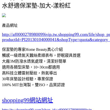
水舒適保潔墊-加大-漾粉紅
產品網址
http://af0000278980099ivip.tw.shopping99.com/life/shop_p
productId=PI20130104000041&shopType=quota&category
保潔墊的專家Home Beauty真心介紹
觸感一級透氣天蠶絲柔順表布，舒眠寢具首選
大廠3M防潑水透氣處理，清潔好簡單
適用各類型床墊，10~30cm都適用
高科技立體雷射壓紋，熱氣導出
30年床墊設計經驗，專業保證
100% MIT台灣製，雙ISO，品質認證
shopping99網站網址
http://tw.shopping99.com?shop_id=af0000278980099ivip