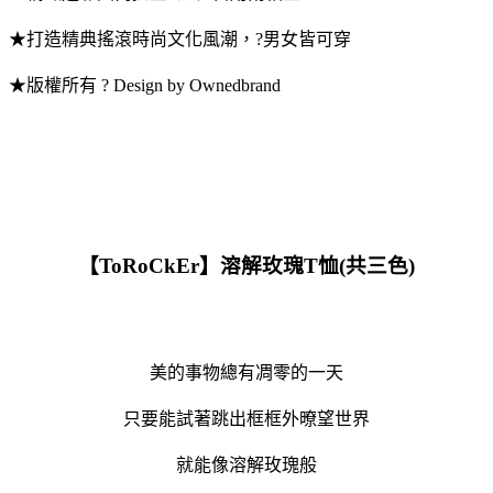
★打造精典搖滾時尚文化風潮，?男女皆可穿
★版權所有 ? Design by Ownedbrand
【ToRoCkEr】溶解玫瑰T恤(共三色)
美的事物總有凋零的一天
只要能試著跳出框框外暸望世界
就能像溶解玫瑰般