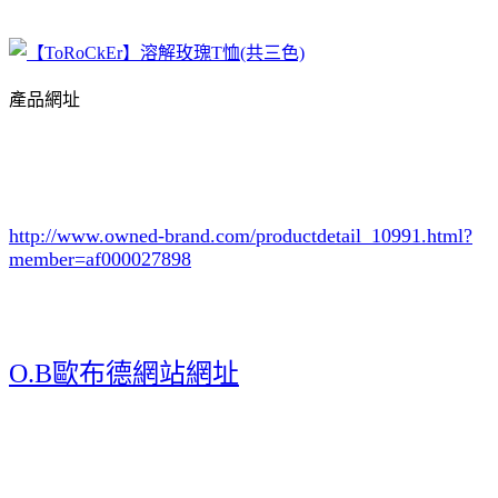
產品網址
http://www.owned-brand.com/productdetail_10991.html
?
member=af000027898
O.B歐布德網站網址