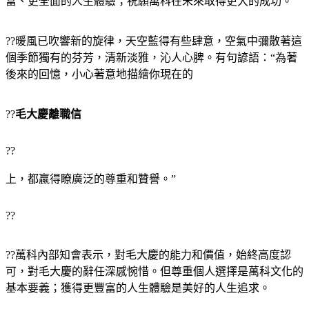
富、更全面的人生體驗；祝願萬科在未來取得更大的成功。
??暖風已吹響新的旋律，天空藍得有些肆意，空氣中彌散著這
個季節獨有的芬芳，清新淡雅，沁人心脾。有句諺語：“為著
後來的回憶，小心著意地描繪你現在的
??
毛大慶離職信
??
上，都贏得瞭廣泛的尊重和贊譽。”
??
??萬科內部知會表示，對毛大慶的能力和價值，始終高度認
可，對毛大慶的辭任深感惋惜。但尊重個人選擇是萬科文化的
基本要義；獲得更豐富的人生體驗是美好的人生追求。