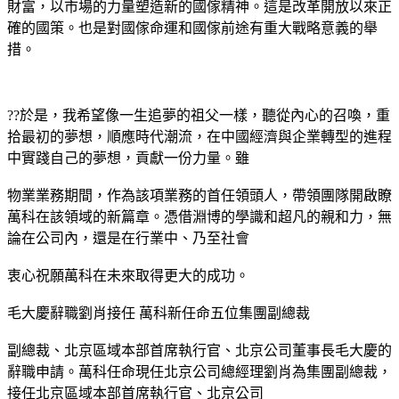
財富，以市場的力量塑造新的國傢精神。這是改革開放以來正
確的國策。也是對國傢命運和國傢前途有重大戰略意義的舉
措。
??於是，我希望像一生追夢的祖父一樣，聽從內心的召喚，重
拾最初的夢想，順應時代潮流，在中國經濟與企業轉型的進程
中實踐自己的夢想，貢獻一份力量。雖
物業業務期間，作為該項業務的首任領頭人，帶領團隊開啟瞭
萬科在該領域的新篇章。憑借淵博的學識和超凡的親和力，無
論在公司內，還是在行業中、乃至社會
衷心祝願萬科在未來取得更大的成功。
毛大慶辭職劉肖接任 萬科新任命五位集團副總裁
副總裁、北京區域本部首席執行官、北京公司董事長毛大慶的
辭職申請。萬科任命現任北京公司總經理劉肖為集團副總裁，
接任北京區域本部首席執行官、北京公司