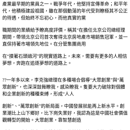
產黨最早期的黨員之一。戰爭年代，他堅持宣傳革命；和平年
代，他積極建設祖國，雖在那個動蕩的年代受到瞭極其不公正
的待遇，但始終不忘初心，而他真實的黨
職期間的業績給予瞭高度評價，稱其“在擔任北京公司總經理
期間，帶領北京公司首次奪得北京房地產市場銷售冠軍，並一
直保持著市場領先地位。在分管集團商用
在“摸著石頭過河”的現實道路上，未來，需要有更多的人相信
夢想，奔跑在追逐夢想的道路上。
??一年多以來，李克強總理在多種場合倡導“大眾創業”與“萬
眾創新”，也深深鼓舞瞭我，感染瞭我。隻要大力破除對個體
和企業創新的種種束縛，形成“人人
創新”、“萬眾創新”的新局面，中國發展就能再上新水平。創
業潮比上山下鄉好，比下崗失業好，我認為這是中國社會價值
觀轉型的開始。大眾創業，靠智慧創造