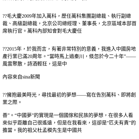
??毛大慶2009年加入萬科，歷任萬科集團副總裁、執行副總
裁、高級副總裁，北京公司總經理、董事長，北京區域本部首
席執行官。萬科內部知會對毛大慶任
??2015年，於我而言，有著非常特別的意義，我進入中國房地
產行業已滿20周年。“當時馬上過秦川，倐忽於今二十年”——
風雲聚散，詩酒輕狂，這是中
內容來自sina新聞
??擁抱最美時光，尋找最初的夢想——寫在告別萬科、即將創
業之際。
善”。“中國夢”的實現是一個國傢和民族的夢想，在很多人看
來似乎距離自己很遙遠，但是在我看來，這卻是“匹夫有責”的
擔當。我的祖父杜孟模先生是中國共