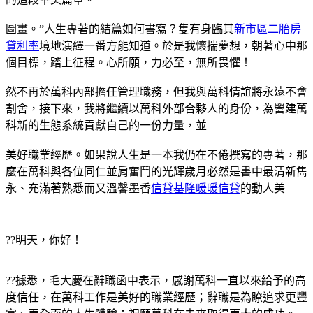
圖畫。”人生專著的結篇如何書寫？隻有身臨其
新市區二胎房
貸利率
境地演繹一番方能知道。於是我懷揣夢想，朝著心中那
個目標，踏上征程。心所願，力必至，無所畏懼！
然不再於萬科內部擔任管理職務，但我與萬科情誼將永遠不會
割舍，接下來，我將繼續以萬科外部合夥人的身份，為營建萬
科新的生態系統貢獻自己的一份力量，並
美好職業經歷。如果說人生是一本我仍在不倦撰寫的專著，那
麼在萬科與各位同仁並肩奮鬥的光輝歲月必然是書中最清新雋
永、充滿著熟悉而又溫馨墨香
信貸基隆暖暖信貸
的動人美
??明天，你好！
??據悉，毛大慶在辭職函中表示，感謝萬科一直以來給予的高
度信任，在萬科工作是美好的職業經歷；辭職是為瞭追求更豐