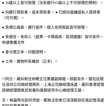
● 20歲以上皆可辦理（沒有銀行65歲以上不可辦理的限制）。
● 向銀行貸款者，或未貸款者。 ● 已經向當舖或私人借貸者
（可代償）。
● 負債比過高，銀行退件，個人信用瑕疵皆可辦理。
● 免徵信，免保人（退票，卡債過高，房貸遲繳）皆可承作。
申請需備文件
● 身分證正本，印鑑證明。
● 土地，建物所有權狀（正本）。
??同日，萬科新任命瞭五位集團副總裁。除劉肖外，還包括現
任深圳公司總經理周彤、上海公司總經理孫嘉、萬科香港管理
部總經理闕東武和萬科建築研究中心總經理王蘊。
文。無論時光如何流逝，都無法割舍已深深銘刻在我記憶深處
的這段華美篇章。