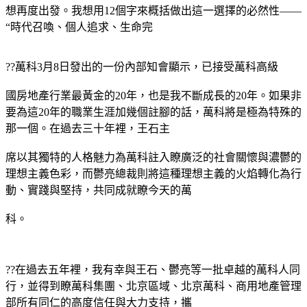
想再度出發。我想用12個字來概括做出這一選擇的必然性——
“時代召喚、個人追求、生命完
??萬科3月8日發出的一份內部知會顯示，已接受萬科高級
國房地產行業最黃金的20年，也是我不斷成長的20年。如果非
要為這20年的職業生涯加幾個註腳的話，萬科將是極為特殊的
那一個。在過去三十年裡，王石主
席以其獨特的人格魅力為萬科註入瞭廣泛的社會關懷與濃鬱的
理想主義色彩，而鬱亮總裁則將這種理想主義的火焰轉化為行
動、實踐與堅持，共同成就瞭今天的萬
科。
??在過去五年裡，我有幸與王石、鬱亮等一批卓越的萬科人同
行，並得到瞭萬科集團、北京區域、北京萬科、商用地產管理
部所有同仁的高度信任與大力支持，攜