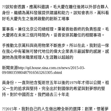
??該知會透露，應萬科邀請，毛大慶在離任後將以外部合夥人
身份，繼續為萬科發展提供建議和助力。該知會表示，萬科看
好毛大慶先生之後將啟動的創新工場事
董事長，兼任北京公司總經理。秉著善始善終的負責態度，毛
大慶將在未來三個月時間內，妥善安排其離任的相關事項。
手推動北京萬科與商用物業不斷進步。所以在此，我對這一傢
在我心中有著無可替代地位的偉大企業表示最誠摯的感謝，感
謝她為我帶來職業經理人生涯難以超越的
新聞來源http://qd.house.sina.com.cn/news/2015-03-
09/08035980487916563263305.shtml
員身份，一直到他含冤逝世五年以後的1979年才得以公開。祖
父一生的追求與堅持，完全出於對國傢的希望與對夢想的堅
持。對於中國而言，我們過去三十年走
??2015年，我對自己的人生做出瞭全新的選擇：創業，懷著夢