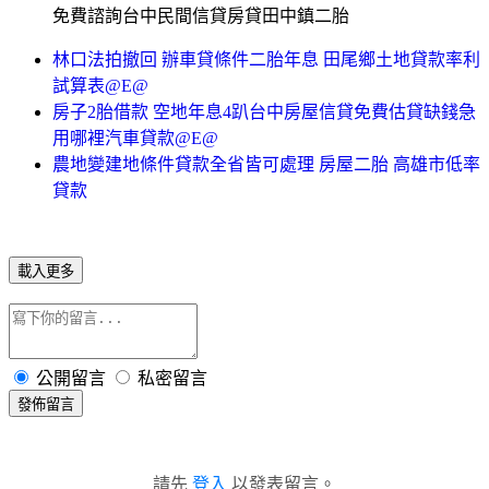
免費諮詢台中民間信貸房貸田中鎮二胎
林口法拍撤回 辦車貸條件二胎年息 田尾鄉土地貸款率利
試算表@E@
房子2胎借款 空地年息4趴台中房屋信貸免費估貸缺錢急
用哪裡汽車貸款@E@
農地變建地條件貸款全省皆可處理 房屋二胎 高雄市低率
貸款
載入更多
公開留言
私密留言
發佈留言
請先
登入
以發表留言。