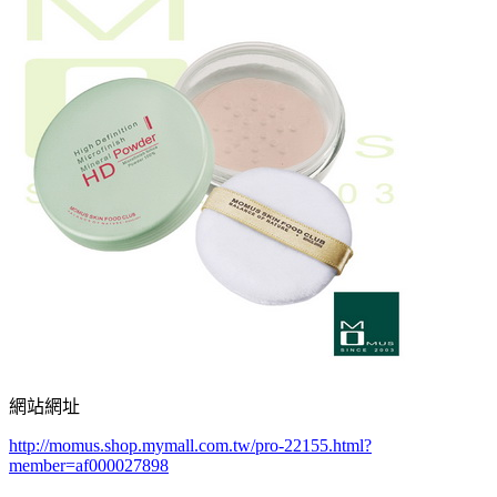
網站網址
http://momus.shop.mymall.com.tw/pro-22155.html?
member=af000027898