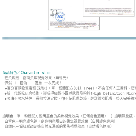
商品特色／Characteristic
輕柔觸感　霧面柔焦視覺效果（無珠光）
 保濕 ＋ 控油 ＋ 定妝 一次完成！
◆百分百礦物質蜜粉(彩妝)，單一粉體配方(Oil Free)，不含任何人工香
 ◆新一代微粒研磨技術，製成極細微小圓球狀微晶粉體(High Definition 
 ◆吸油不吸水特性，長效控油定妝，卻不使肌膚乾燥，輕鬆維持肌膚一整天完美妝
透明色－單一粉體配方透明無色的柔焦視覺效果（任何膚色適用） ( 透明無妝感、
 白皙色－明亮膚色調，創造明亮靚白的柔焦視覺效果（白皙膚色適用）
 自然色－偏紅感調創造自然光澤感的柔焦視覺效果（自然膚色適用） 