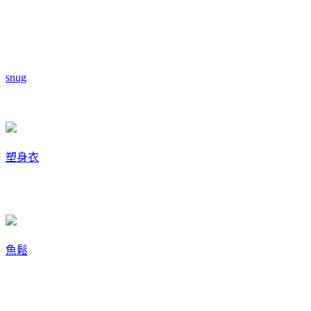
snug
塑身衣
魚鬆