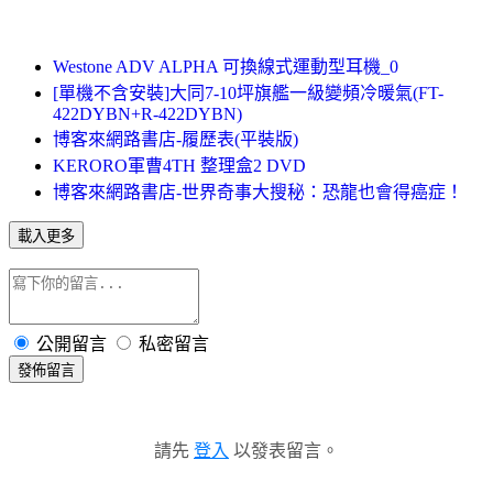
Westone ADV ALPHA 可換線式運動型耳機_0
[單機不含安裝]大同7-10坪旗艦一級變頻冷暖氣(FT-
422DYBN+R-422DYBN)
博客來網路書店-履歷表(平裝版)
KERORO軍曹4TH 整理盒2 DVD
博客來網路書店-世界奇事大搜秘：恐龍也會得癌症！
載入更多
公開留言
私密留言
發佈留言
請先
登入
以發表留言。