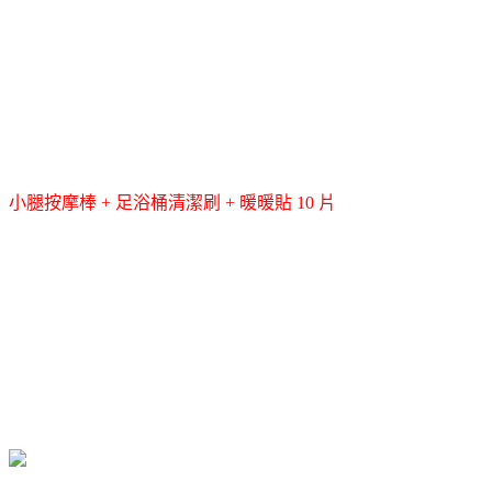
小腿按摩棒 + 足浴桶清潔刷 + 暖暖貼 10 片