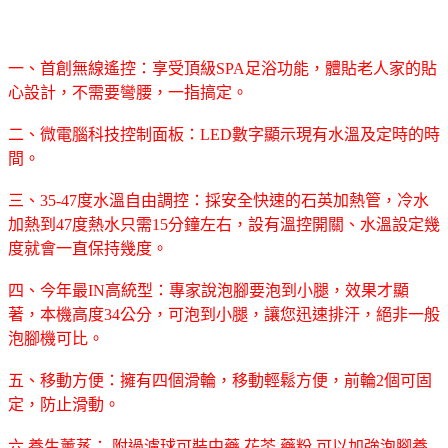
一、首創無線遙控：享受頂級SPA足浴功能，體貼老人家的貼
心設計，不需要彎腰，一指搞定。
二、微電腦科技控制面板：LED數字顯示現有水溫及定時的時
間。
三、35-47度水溫自由調控：採安全快速的石英加熱管，冷水
加熱到47度熱水只需15分鐘左右，設有溫控開關、水溫設定幾
度就會一直保持幾度。
四、今年最IN高統型：專家說泡腳要泡到小腿，效果才顯
著，本機高度34公分，可泡到小腿，讓您迅速排汗，絕非一般
泡腳機可比。
五、移動方便：擁有四個滑輪，移動輕鬆方便，前輪2個可固
定，防止滑動。
六 養生薰蒸： 附過濾球可裝中藥 花茶 藥粉 可以加強泡腳養