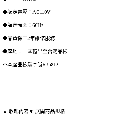
◆額定電壓：AC110V
◆額定頻率：60Hz
◆品質保固2年維修服務
◆產地：中國輸出至台灣品檢
※本產品檢驗字號R35812
▲ 收起內容
▼ 展開商品規格