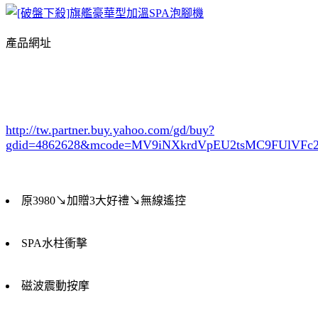
產品網址
http://tw.partner.buy.yahoo.com/gd/buy?
gdid=4862628
&mcode=MV9iNXkrdVpEU2tsMC9FUlVF
原3980↘加贈3大好禮↘無線遙控
SPA水柱衝擊
磁波震動按摩